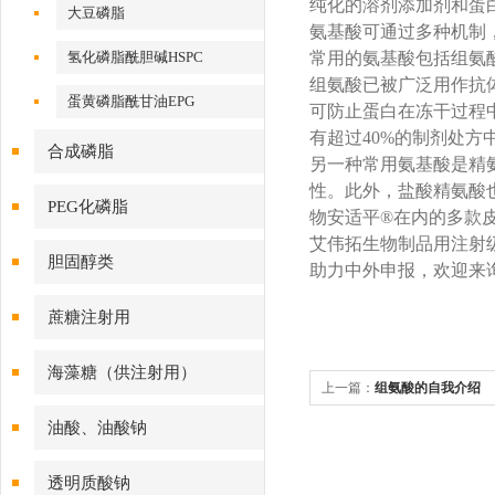
纯化的溶剂添加剂和蛋
大豆磷脂
氨基酸可通过多种机制
氢化磷脂酰胆碱HSPC
常用的氨基酸包括组氨
组氨酸已被广泛用作抗
蛋黄磷脂酰甘油EPG
可防止蛋白在冻干过程
有超过40%的制剂处方
合成磷脂
另一种常用氨基酸是精
性。此外，盐酸精氨酸
PEG化磷脂
物安适平®在内的多款
艾伟拓生物制品用注射级辅
胆固醇类
助力中外申报，欢迎来
蔗糖注射用
海藻糖（供注射用）
上一篇：
组氨酸的自我介绍
油酸、油酸钠
透明质酸钠