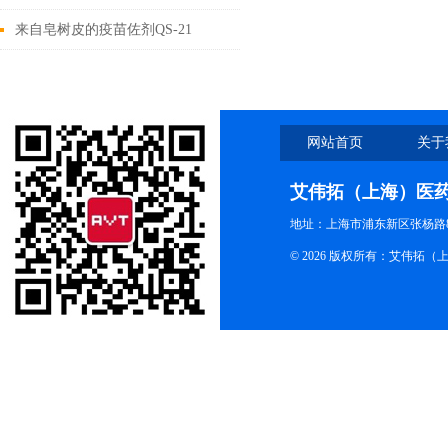
佐剂QS-21应用介绍
来自皂树皮的疫苗佐剂QS-21
网站首页
关于
艾伟拓（上海）医
地址：上海市浦东新区张杨路83
© 2026 版权所有：艾伟