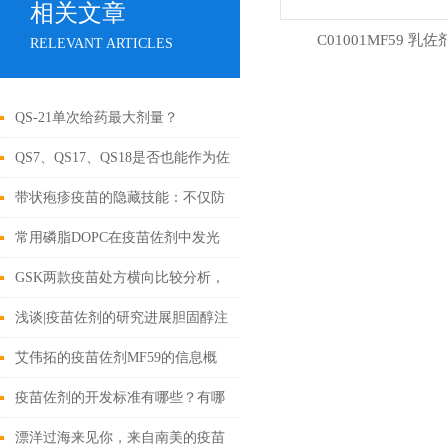
相关文章
C01001MF59 乳佐
RELEVANT ARTICLES
QS-21单次给药最大剂量？
QS7、QS17、QS18是否也能作为佐
剂成分？
带状疱疹疫苗的隐藏技能：不仅防
疱疹，还能护大脑、降痴呆风险！
常用磷脂DOPC在疫苗佐剂中发光
发热，中美双报
GSK两款疫苗处方横向比较分析，
疫苗佐剂的选择
浅谈|疫苗佐剂的研究进展胆固醇注
射级辅料，CAS号57-88-5
艾伟拓的疫苗佐剂MF59的信息概
况是什么样的？
疫苗佐剂的开发标准有哪些？有哪
些标准？注意什么？
漂洋过海来见你，来自南美的疫苗