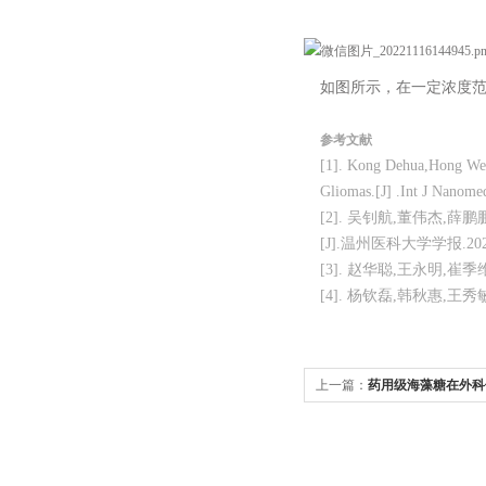
如图所示，在一定浓度
参考文献
[1]. Kong Dehua,Hong Weny
Gliomas.[J] .Int J Nanome
[2]. 吴钊航,董伟杰,
[J].温州医科大学学报.2020(
[3]. 赵华聪,王永明,崔
[4]. 杨钦磊,韩秋惠,王
上一篇：
药用级海藻糖在外科