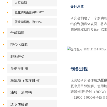
大豆磷脂
设计思路
氢化磷脂酰胆碱HSPC
研究者构建了一个多功能
蛋黄磷脂酰甘油EPG
结合到脂质体表面。将
脑屏障模型以及体内携带
合成磷脂
PEG化磷脂
胆固醇类
蔗糖注射用
制备过程
海藻糖（供注射用）
该实验研究者使用
鸡蛋磷
瓶中用甲醇溶解。使用旋
碎器处理3分钟（200 
油酸、油酸钠
（12000–14000分
透明质酸钠