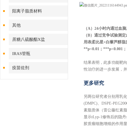
阳离子脂质材料
其他
（A）24小时内通过血
（B）通过竞争试验测定
蔗糖八硫酸酯X盐
用表柔比星+白藜芦醇脂质
**p<0.01；***p<0.001
IRAS管瓶
结果表明，此多功能靶
疫苗佐剂
性治疗的进一步发展，
更多研究
另两位研究者分别用乳化蒸发法
(DMPC)、DSPE-PEG2
素脂质体（雷公藤红素脂质
显示tLyp-1修饰后
胶质瘤细胞增殖的作用