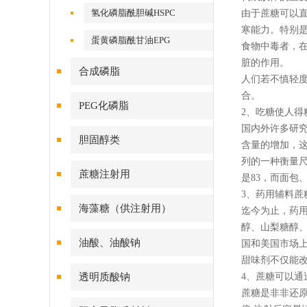
氢化磷脂酰胆碱HSPC
由于蔗糖可以
寒能力。特别
蛋黄磷脂酰甘油EPG
食物中毒者，在
脏的作用。
合成磷脂
人们若不慎轻
合。
PEG化磷脂
2、吃糖使人得
国内外许多研
胆固醇类
含量的增加，
列的一种衡量
蔗糖注射用
是83，而面包
3、药用辅料蔗
海藻糖（供注射用）
迄今为止，药
醇、山梨糖醇
油酸、油酸钠
国和美国市场上
甜味剂不仅能
透明质酸钠
4、蔗糖可以通
蔗糖是非非还