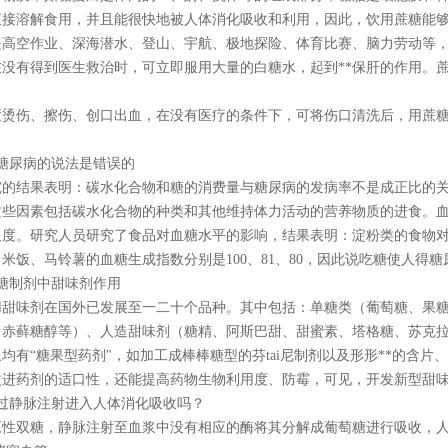
直接溶解食用，并且能很快地被人体消化吸收和利用，因此，饮用蔗糖能
是高空作业、深海潜水、登山、宇航、极地探险、体育比赛、脑力劳动等
没有得到医生救治时，可立即服用大量的白糖水，起到**保肝的作用。蔗
度烫伤、擦伤、创口出血，在没有医疗的条件下，可将伤口清洗后，用蔗糖
糖尿病的说法是错误的
究的结果表明：碳水化合物和糖的消费量与糖尿病的发病率不是成正比的
这些因素包括碳水化合物的种类和其他维持体力活动的营养物质的进食。
尺度。研究人员研究了食品对血糖水平的影响，结果表明：淀粉类的食物
、米饭、马铃薯的血糖生成指数分别是100、81、80，因此说吃糖使人得
糖制剂中甜味剂作用
用甜味剂在国外已发展至一二十个品种。其中包括：单糖类（葡萄糖、果
、赤藓糖醇等）、人造甜味剂（糖精、阿斯巴甜、甜蜜素、塔格糖、苏克
均有“糖果型药剂"，如加工成棒棒糖型的芬tai尼制剂以及形形**的含片
改进药剂的适口性，还能提高药物生物利用度、防霉，可见，开发新型甜
过静脉注射进入人体消化吸收吗？
原性双糖，静脉注射至血浆中没有相应的酶将其分解成葡萄糖进行吸收，