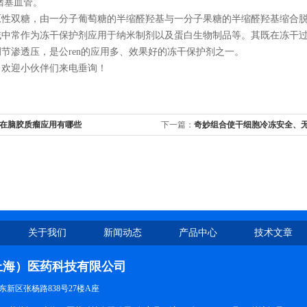
堵塞血管。
性双糖，由一分子葡萄糖的半缩醛羟基与一分子果糖的半缩醛羟基缩合脱水
域中常作为冻干保护剂应用于纳米制剂以及蛋白生物制品等。其既在冻干
节渗透压，是公ren的应用多、效果好的冻干保护剂之一。
，欢迎小伙伴们来电垂询！
在脑胶质瘤应用有哪些
下一篇：
奇妙组合使干细胞冷冻安全、无
油】
关于我们
新闻动态
产品中心
技术文章
上海）医药科技有限公司
新区张杨路838号27楼A座