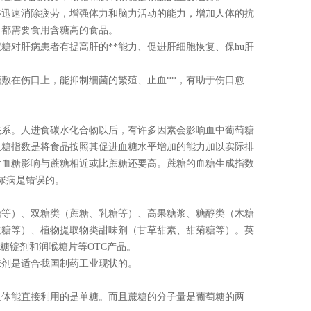
够迅速消除疲劳，增强体力和脑力活动的能力，增加人体的抗
，都需要食用含糖高的食品。
糖对肝病患者有提高肝的**能力、促进肝细胞恢复、保hu肝
敷在伤口上，能抑制细菌的繁殖、止血**，有助于伤口愈
关系。人进食碳水化合物以后，有许多因素会影响血中葡萄糖
血糖指数是将食品按照其促进血糖水平增加的能力加以实际排
对血糖影响与蔗糖相近或比蔗糖还要高。蔗糖的血糖生成指数
糖尿病是错误的。
糖等）、双糖类（蔗糖、乳糖等）、高果糖浆、糖醇类（木糖
拉糖等）、植物提取物类甜味剂（甘草甜素、甜菊糖等）。英
、糖锭剂和润喉糖片等OTC产品。
味剂是适合我国制药工业现状的。
人体能直接利用的是单糖。而且蔗糖的分子量是葡萄糖的两