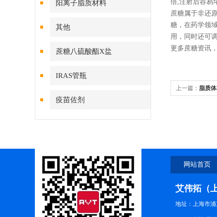
倍,注射后容易
阳离子脂质材料
蔗糖属于非还原
糖，在药学领
其他
用，同时还可调
更多蔗糖资讯
蔗糖八硫酸酯X盐
IRAS管瓶
上一篇：
脂质体
疫苗佐剂
网站首页
艾伟拓（
地址：上海市浦东