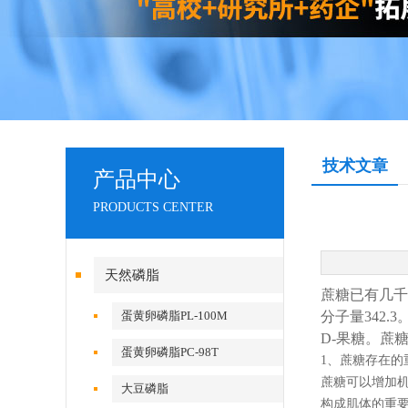
技术文章
产品中心
PRODUCTS CENTER
天然磷脂
蔗糖已有几千
蛋黄卵磷脂PL-100M
分子量342
D-果糖。蔗
蛋黄卵磷脂PC-98T
1、蔗糖存在的
蔗糖可以增加
大豆磷脂
构成肌体的重