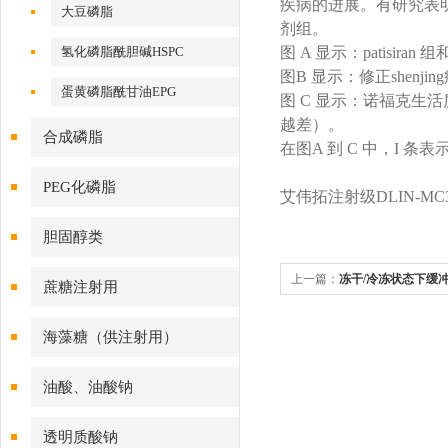
疾病的进展。有研究表明
大豆磷脂
剂组。
氢化磷脂酰胆碱HSPC
图 A 显示：patis
图B 显示：修正shenji
蛋黄磷脂酰甘油EPG
图 C 显示：诺福克生活质
越差）。
合成磷脂
在图A 到 C 中，I 条
PEG化磷脂
艾伟拓注射级DLIN-
胆固醇类
上一篇：
冻干/冷冻状态下缓
蔗糖注射用
定性影响的应对思路
海藻糖（供注射用）
油酸、油酸钠
透明质酸钠