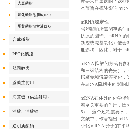
度要求严重影响了这些
大豆磷脂
本节旨在概述影响 mR
氢化磷脂酰胆碱HSPC
mRNA稳定性
蛋黄磷脂酰甘油EPG
强烈影响所需储存条件的
抗原的翻译。mRNA 的
合成磷脂
断裂或碱基氧化）便会导
显影响。因此，对于 m
PEG化磷脂
mRNA 降解的方式有
胆固醇类
和三级结构的丧失），
括聚集和沉淀等变化，这些
蔗糖注射用
在siRNA降解中的影
海藻糖（供注射用）
mRNA在体外的化学降
着至关重要的作用，因为导
油酸、油酸钠
5）。这个过程需要水，
文献中，作者指出 m
小化 mRNA 分子的
透明质酸钠