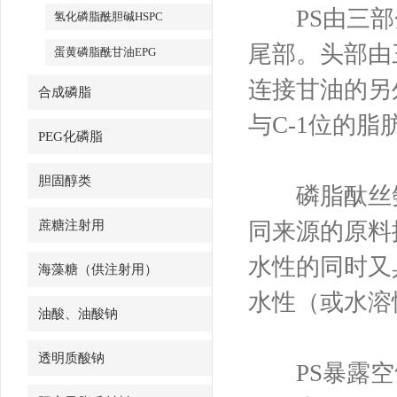
PS由三部分
氢化磷脂酰胆碱HSPC
尾部。头部由
蛋黄磷脂酰甘油EPG
连接甘油的另
合成磷脂
与C-1位的
PEG化磷脂
胆固醇类
磷脂酞丝氨酸
蔗糖注射用
同来源的原料
水性的同时又
海藻糖（供注射用）
水性（或水溶
油酸、油酸钠
透明质酸钠
PS暴露空气