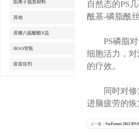
阳离子脂质材料
自然态的PS
酰基-磷脂酰
其他
蔗糖八硫酸酯X盐
PS磷脂对许
IRAS管瓶
细胞活力，对
疫苗佐剂
的疗效。
同时对修复
进脑疲劳的恢
上一篇：
VacFuture 202