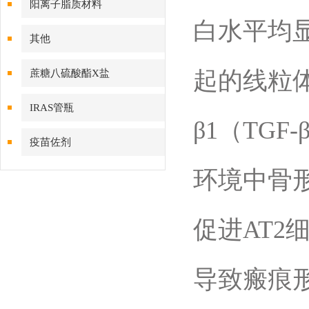
阳离子脂质材料
白水平均显
其他
起的线粒
蔗糖八硫酸酯X盐
IRAS管瓶
β1（TG
疫苗佐剂
环境中骨形
促进AT
导致瘢痕形