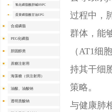
氢化磷脂酰胆碱HSPC
过程中，肺
蛋黄磷脂酰甘油EPG
合成磷脂
群体，能
PEG化磷脂
（AT1细
胆固醇类
蔗糖注射用
持其干细
海藻糖（供注射用）
策略。
油酸、油酸钠
透明质酸钠
与健康肺相