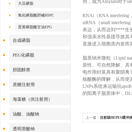
用，成为Alnylam对于
大豆磷脂
氢化磷脂酰胆碱HSPC
RNAi（RNA int
siRNA（small in
蛋黄磷脂酰甘油EPG
表达，从而达到****
和强亲水性基团导致其不
合成磷脂
直接进入细胞质内发挥其
PEG化磷脂
脂质纳米微粒（Lipid 
原性、可自然降解、具
胆固醇类
电作用封装具有聚阴离子中
核酸酶的降解﹐从而使其顺
蔗糖注射用
LNPs系统来运输抗ap
的阳离子脂质体中，DLi
海藻糖（供注射用）
油酸、油酸钠
上一篇：
注射级HEPES缓冲体
的作用原理解析
透明质酸钠