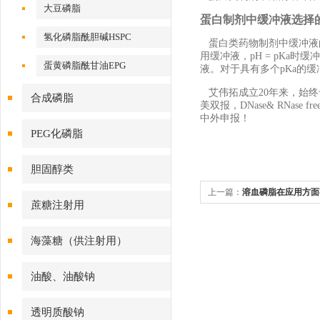
大豆磷脂
蛋白制剂中缓冲液选择
氢化磷脂酰胆碱HSPC
蛋白类药物制剂中缓冲液的
用缓冲液，pH = pKa时缓冲
蛋黄磷脂酰甘油EPG
液。对于具有多个pKa的缓冲液
艾伟拓成立20年来，始终专
合成磷脂
美双报，DNase& RN
中外申报！
PEG化磷脂
胆固醇类
上一篇：
溶血磷脂在应用方面
蔗糖注射用
海藻糖（供注射用）
油酸、油酸钠
透明质酸钠