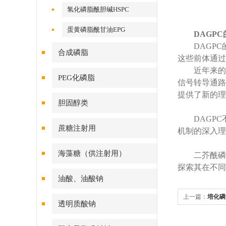
氢化磷脂酰胆碱HSPC
蛋黄磷脂酰甘油EPG
DAGP
DAGPC的
合成磷脂
这些前体通过
近年来的研究
PEG化磷脂
信号转导通路
提供了新的理
胆固醇类
DAGPC
蔗糖注射用
机制的深入理
海藻糖（供注射用）
二芥酰磷脂
探索其在不
油酸、油酸钠
上一篇：
培化磷
透明质酸钠