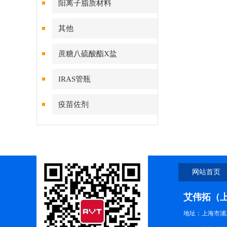
阳离子脂质材料
其他
蔗糖八硫酸酯X盐
IRAS管瓶
疫苗佐剂
网站首页
艾伟拓（
地址：上海市浦东