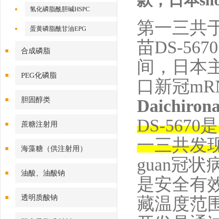
款，日本sh
氢化磷脂酰胆碱HSPC
第一三共
蛋黄磷脂酰甘油EPG
苗
DS-5670
合成磷脂
间，日本
PEG化磷脂
口新冠
mR
胆固醇类
Daichiron
DS-5670
是
蔗糖注射用
一三共发
海藻糖（供注射用）
guan冠状
油酸、油酸钠
是安全有
透明质酸钠
藏温度范