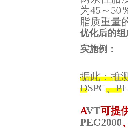
为
45
～
50
脂质重量
优化后的组
实施例：
据此：推
D
SPC
、
P
A
VT
可提
PEG2000