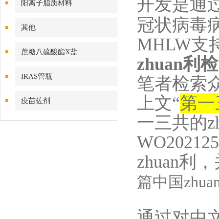
开发是通
阳离子脂质材料
冠状病毒
其他
MHLW
支
蔗糖八硫酸酯X盐
zhuan利
IRAS管瓶
笔者检索
上文“
第一
疫苗佐剂
一三共的z
W
O20212
zhuan利
篇中国zhua
通过对中文