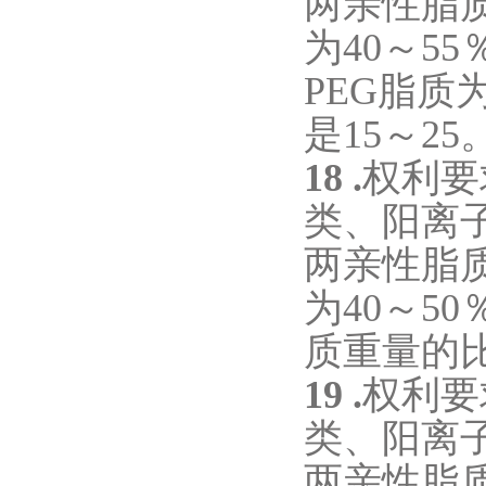
两亲性脂
为
40
～
55
PEG
脂质
是
15
～
25
18 .
权利要
类、阳离
两亲性脂
为
40
～
50
质重量的
19 .
权利要
类、阳离
两亲性脂