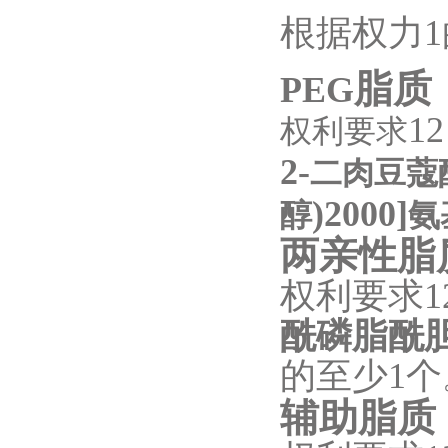
根据权力
1
脂质
P
EG
12
权利要求
2‑
二肉豆蔻
)2000]
醇
氨
两亲性脂
权利要求
1
酰磷脂酰
的至少
1
个
辅助脂质