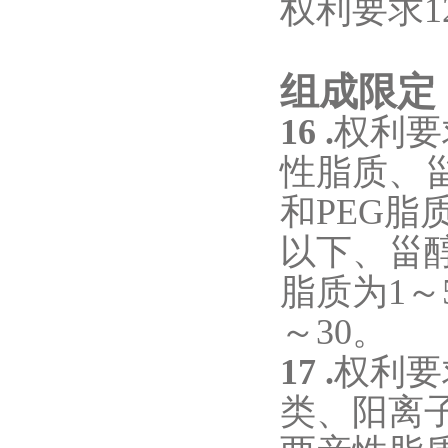
权利要求
1
组成限定
16 .
权利要
性脂质、
和
PEG
脂
以下、甾
脂质为
1
～
～
30
。
17 .
权利要
类、阳离