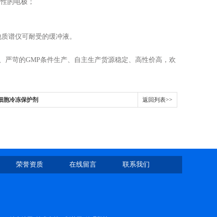
容性的电极；
他质谱仪可耐受的缓冲液。
、
严苛的
GMP条件生产、
自主生产货源稳定
、高性价
高
，欢
干细胞冷冻保护剂
返回列表>>
荣誉资质
在线留言
联系我们