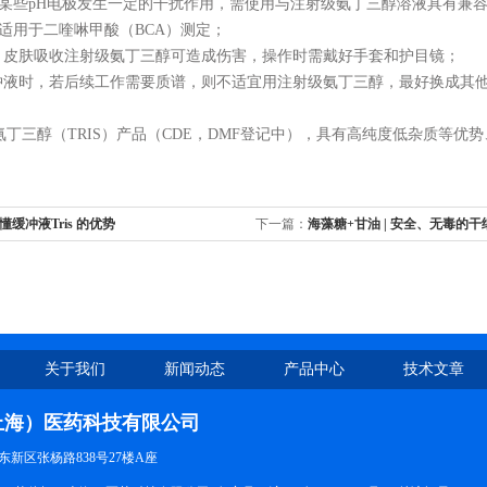
缓冲液对某些pH电极发生一定的干扰作用，需使用与注射级氨丁三醇溶液具有兼
冲液不适用于二喹啉甲酸（BCA）测定；
入，皮肤吸收注射级氨丁三醇可造成伤害，操作时需戴好手套和护目镜；
缓冲液时，若后续工作需要质谱，则不适宜用注射级氨丁三醇，最好换成其
氨丁三醇（
TRIS）产品（CDE，DMF登记中），具有高纯度低杂质
等优势
懂缓冲液Tris 的优势
下一篇：
海藻糖+甘油 | 安全、无毒的
关于我们
新闻动态
产品中心
技术文章
上海）医药科技有限公司
新区张杨路838号27楼A座