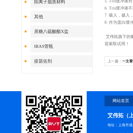
5. Tris
阳离子脂质材料
6. Tris缓
7. 吸入，摄
其他
8. 作为蛋白
蔗糖八硫酸酯X盐
艾伟拓旗下的
迎索取试用！
IRAS管瓶
疫苗佐剂
上一篇：
一文看
网站首页
艾伟拓（
地址：上海市浦东