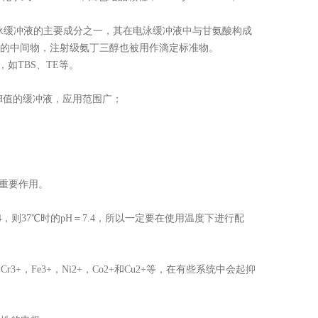
泳缓冲液的主要成分之一，其在电泳缓冲液中与甘氨酸构成
药物的中间物，注射级氨丁三醇也被用作滴定标准物。
液，如TBS、TE等。
pH值的缓冲液，应用范围广；
挥重要作用。
8.4，则37℃时的pH＝7.4，所以一定要在使用温度下进行配
+，Fe3+，Ni2+，Co2+和Cu2+等，在有些系统中会起抑