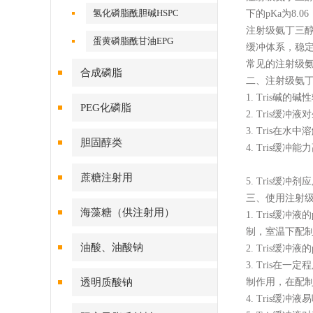
氢化磷脂酰胆碱HSPC
下的pKa为8.
注射级氨丁三
蛋黄磷脂酰甘油EPG
缓冲体系，稳定
常见的注射级
合成磷脂
二、注射级氨
1. Tris
PEG化磷脂
2. Tris
3. Tris在
胆固醇类
4. Tris缓冲
蔗糖注射用
5. Tris
三、使用注射
海藻糖（供注射用）
1. Tris缓
制，室温下配制的
油酸、油酸钠
2. Tris缓
3. Tris在
透明质酸钠
制作用，在配
4. Tris缓