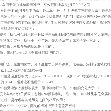
06，常用于蛋白或核酸缓冲液，有效范围通常是pH 7.0-9.2之间。
醇被用于不同
pH条件下的蛋白质晶体生长，注射级氨丁三醇也是蛋白质电
电泳过程中的pH。此外Tris还是制备表面活性剂、硫化促进剂和一些
氨丁三醇缓冲液有
Tris-HCl缓冲液、Tris-磷酸盐缓冲液以及多种衍生缓冲
丁三醇缓冲液优点如下：
碱的碱性较强，所以可以只用这一种缓冲体系配制pH范围由酸性到碱性的大范围
缓冲液对生物化学过程干扰很小，不与钙、镁离子及重金属离子发生沉淀；
水中溶解度高，对很多酶的反应是惰性的；
能力高，在pH7.5-9.0之间有较强的缓冲能力；
缓冲剂应用广泛，在生物化学、分子生物学、体外诊断、化妆品、涂料等领域发
级氨丁三醇缓冲剂的注意事项：
冲液的pH值受温度影响大，△pKa／℃＝－0.031 ，例如：4℃时缓冲液的pH＝
Tris-HCl缓冲液不能用于0℃～4℃。
冲液的pH值受溶液浓度影响较大，缓冲液稀释十倍，pH值的变化大于0.1
一定程度上与各种分子反应，包括RNA酶抑制剂，醛，酶，DNA以及常见金属如Cr3
制过程中需考虑与其他组分之间的相互作用；
冲液易吸收空气中的CO2，配制的缓冲液要注意盖严密封；