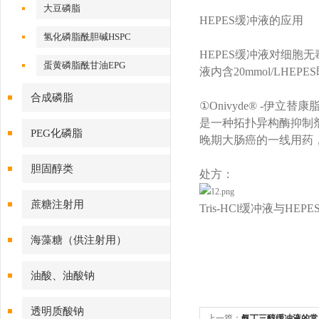
大豆磷脂
HEPES缓冲液的应用
氢化磷脂酰胆碱HSPC
HEPES缓冲液对细胞无
蛋黄磷脂酰甘油EPG
液内含20mmol/LH
合成磷脂
①Onivyde® -伊立替
是一种拓扑异构酶抑制
PEG化磷脂
晚期大肠癌的一线用药
胆固醇类
处方：
蔗糖注射用
Tris-HCl缓冲液
海藻糖（供注射用）
油酸、油酸钠
透明质酸钠
上一篇：
氨丁三醇缓冲液的常