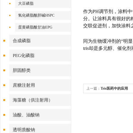
大豆磷脂
作为PH调节剂，涂料中
氢化磷脂酰胆碱HSPC
分。让涂料具有很好的粘
交联促进剂，加快涂料
蛋黄磷脂酰甘油EPG
合成磷脂
同为生物缓冲剂的“明显"
tris却是多元醇、催
PEG化磷脂
胆固醇类
蔗糖注射用
上一篇：
Tris医药中的应用
海藻糖（供注射用）
油酸、油酸钠
透明质酸钠