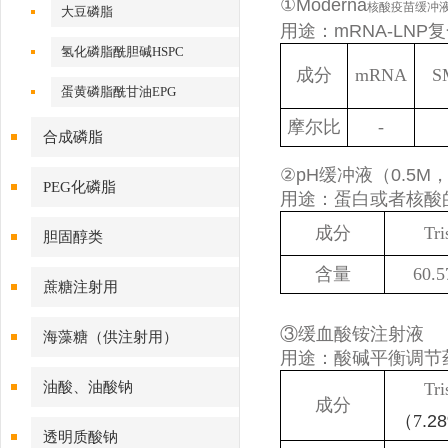
①Moderna
核酸疫苗缓冲液（m
大豆磷脂
用途：mRNA-LN
氢化磷脂酰胆碱HSPC
成分
m
RNA
S
蛋黄磷脂酰甘油EPG
摩尔比
-
合成磷脂
②pH缓冲液（0.5M，
PEG化磷脂
用途：蛋白或者核酸
成分
Tri
胆固醇类
含量
6
0
.5
蔗糖注射用
③缓血酸铵注射液
海藻糖（供注射用）
用途：酸碱平衡调节
油酸、油酸钠
Tri
成分
（
7
.2
透明质酸钠