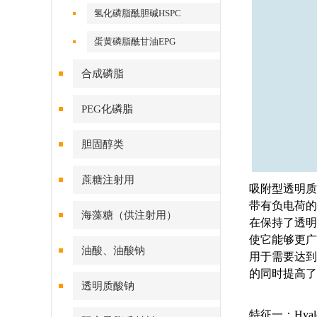
氢化磷脂酰胆碱HSPC
蛋黄磷脂酰甘油EPG
合成磷脂
PEG化磷脂
胆固醇类
蔗糖注射用
吸附型透明质
带有负电荷的皮
海藻糖（供注射用）
在保持了透明
使它能够更广
油酸、油酸钠
用于需要达到
的同时提高了
透明质酸钠
特征一：Hya