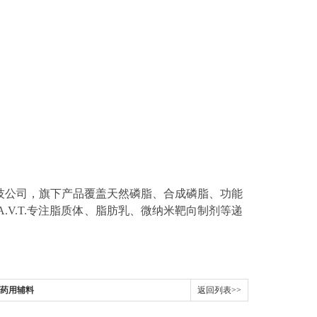
科技公司，旗下产品覆盖天然磷脂、合成磷脂、功能
V.T.专注脂质体、脂肪乳、微纳米靶向制剂等递
PC药用辅料
返回列表>>