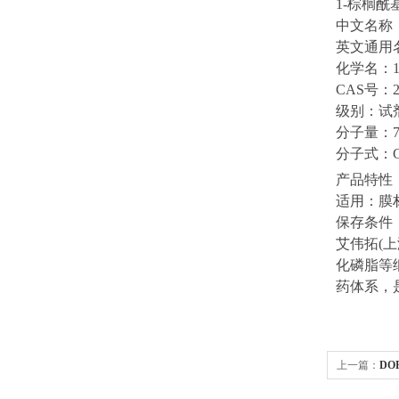
1-棕榈酰
中文名称
英文通用
化学名：1-
CAS号：26
级别：试
分子量：76
分子式：
产品特性
适用：膜
保存条件
艾伟拓(
化磷脂等
药体系，
上一篇：
DO