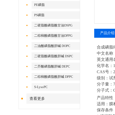
PE磷脂
PS磷脂
二硬脂酰磷脂酰甘油DSPG
产品介绍
二棕榈酰磷脂酰甘油DPPG
二油酰磷脂酰胆碱 DOPC
合成磷脂PO
中文名称
二硬脂酰磷脂酰胆碱 DSPC
英文通用
化学名：1-
二芥酰磷脂酰胆碱 DEPC
CAS号：26
二棕榈酰磷脂酰胆碱 DPPC
级别：试
分子量：76
S-LysoPC
分子式：
产品特性
查看更多
适用：膜
保存条件