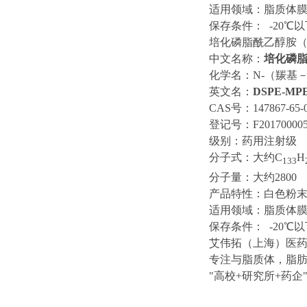
适用领域：脂质体
保存条件： -20℃
培化磷脂酰乙醇胺（供
中文名称：
培化磷
化学名：N-（羰基－甲
英文名：
DSPE-MPE
CAS号：147867-65-
登记号：F201700005
级别：药用注射级
分子式：大约C
H
133
分子量：大约2800
产品特性：白色粉
适用领域：脂质体
保存条件： -20℃
艾伟拓（上海）医药
专注与脂质体，脂
"高校+研究所+药