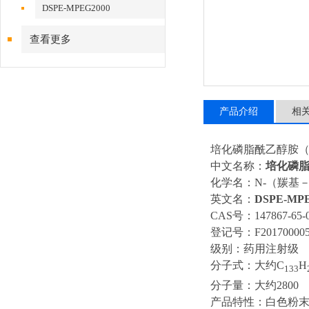
DSPE-MPEG2000
查看更多
产品介绍
相
培化磷脂酰乙醇胺（供
中文名称：
培化磷
化学名：N-（羰基－甲
英文名：
DSPE-MPE
CAS号：147867-65-
登记号：F201700005
级别：药用注射级
分子式：大约C
H
133
分子量：大约2800
产品特性：白色粉